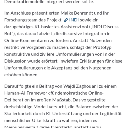
Demokratiemodelle integriert werden sollte.
Im Anschluss präsentierten Maike Behrendt und ihr
Forschungsteam das Projekt
INDI
sowie ein
dazugehöriges KI-basiertes Assistenztool („INDI Discuss
Bot“), das darauf abzielt, die diskursive Integration in
Online-Kommentaren zu fördern. Anstatt Nutzenden
restriktive Vorgaben zu machen, schlägt der Prototyp
konstruktive und zivilere Umformulierungen vor. In der
Diskussion wurde erörtert, inwiefern Erklärungen für diese
Umformulierungen die Akzeptanz bei den Nutzenden
erhöhen können.
Darauf folgte ein Beitrag von Wajdi Zaghouani zu einem
Human-AI Framework für demokratische Online-
Deliberation im großen Maßstab. Das vorgestellte
dreischichtige Modell versucht, die Balance zwischen der
Skalierbarkeit durch KI-Unterstützung und der Legitimität
menschlicher Urteilskraft zu wahren, indem es
Meinungsvielfalt gezielt verstärkt, anstatt sie zu