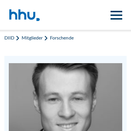
Zum Inhalt springen
Zur Suche springen
DIID
Mitglieder
Forschende