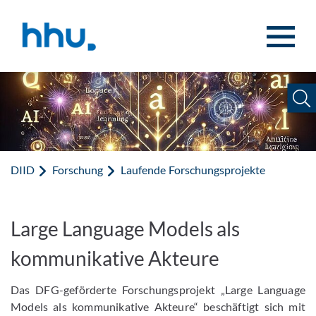
Zum Inhalt springen
Zur Suche springen
DIID
Forschung
Laufende Forschungsprojekte
Large Language Models als
kommunikative Akteure
Das DFG-geförderte Forschungsprojekt „Large Language
Models als kommunikative Akteure“ beschäftigt sich mit