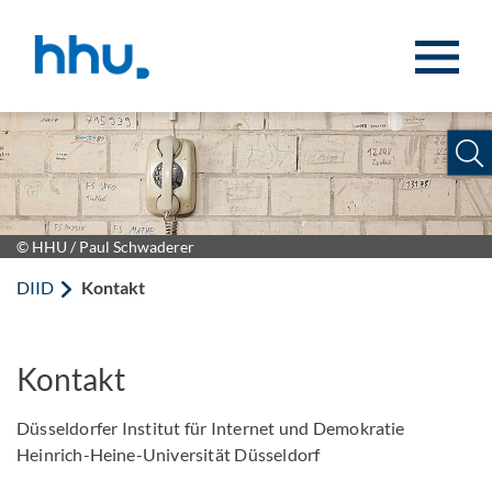
Zum Inhalt springen
Zur Suche springen
© HHU / Paul Schwaderer
DIID
Kontakt
Kontakt
Düsseldorfer Institut für Internet und Demokratie
Heinrich-Heine-Universität Düsseldorf