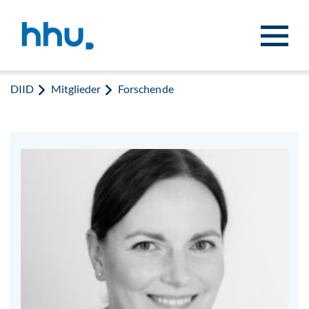
Zum Inhalt springen
Zur Suche springen
DIID
Mitglieder
Forschende