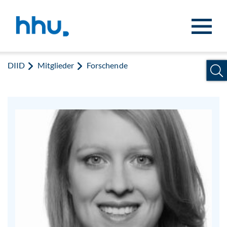
Zum Inhalt springen
Zur Suche springen
DIID
Mitglieder
Forschende