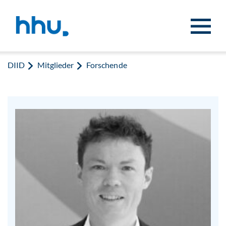
Zum Inhalt springen
Zur Suche springen
DIID
Mitglieder
Forschende