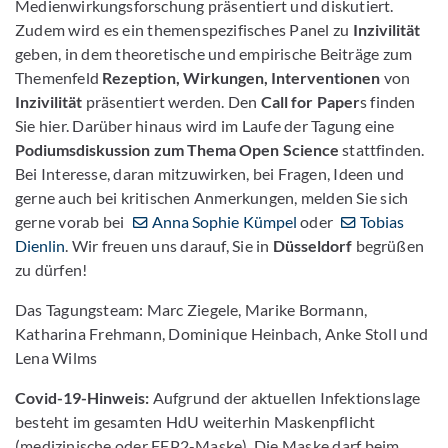
Medienwirkungsforschung präsentiert und diskutiert.
Zudem wird es ein themenspezifisches Panel zu
Inzivilität
geben, in dem theoretische und empirische Beiträge zum
Themenfeld
Rezeption, Wirkungen, Interventionen
von
Inzivilität
präsentiert werden. Den
Call for Paper
s finden
Sie hier. Darüber hinaus wird im Laufe der Tagung eine
Podiumsdiskussion zum Thema Open Science
stattfinden.
Bei Interesse, daran mitzuwirken, bei Fragen, Ideen und
gerne auch bei kritischen Anmerkungen, melden Sie sich
gerne vorab bei
Anna Sophie Kümpel
oder
Tobias
Dienlin
. Wir freuen uns darauf, Sie in
Düsseldorf
begrüßen
zu dürfen!
Das Tagungsteam: Marc Ziegele, Marike Bormann,
Katharina Frehmann, Dominique Heinbach, Anke Stoll und
Lena Wilms
Covid-19-Hinweis:
Aufgrund der aktuellen Infektionslage
besteht im gesamten HdU weiterhin Maskenpflicht
(medizinische oder FFP2-Maske). Die Maske darf beim