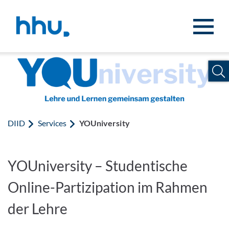
Jump to content
Jump to search
DIID
Services
YOUniversity
YOUniversity – Studentische
Online-Partizipation im Rahmen
der Lehre